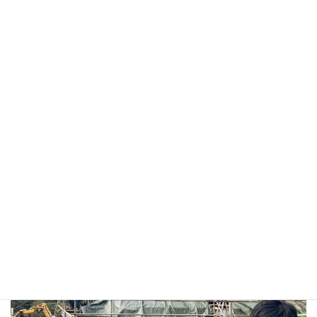
（52日）
学 科
基礎 & 専攻実技
器工具使用法・工作実習・木造
基礎学科
専攻学科
建築施工実習
和風小屋丸太墨付け・仕口
構造力学概論
規矩術
振れ垂木・屋根筋交い／回り階
建築構造概論
仕様・積
段
建築製図／建築
算
隅木・ひよどり栓／入隅・振れ
設備
木造建築
隅木
安全衛生／関係
施工法
反り隅・茅負い原寸図／分散実
法規
技（各事業場で）